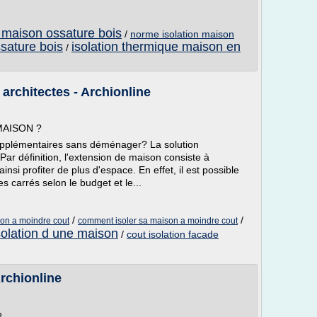
e maison ossature bois
/
norme isolation maison
ssature bois
isolation thermique maison en
/
architectes - Archionline
MAISON ?
pplémentaires sans déménager? La solution
ar définition, l'extension de maison consiste à
nsi profiter de plus d'espace. En effet, il est possible
 carrés selon le budget et le...
/
/
son a moindre cout
comment isoler sa maison a moindre cout
solation d une maison
/
cout isolation facade
rchionline
e