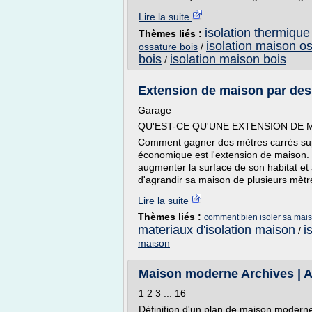
Lire la suite
isolation thermiqu
Thèmes liés :
isolation maison o
ossature bois
/
bois
isolation maison bois
/
Extension de maison par des 
Garage
QU'EST-CE QU'UNE EXTENSION DE 
Comment gagner des mètres carrés su
économique est l'extension de maison. P
augmenter la surface de son habitat et ai
d'agrandir sa maison de plusieurs mètres
Lire la suite
Thèmes liés :
comment bien isoler sa mai
materiaux d'isolation maison
i
/
maison
Maison moderne Archives | A
1 2 3 ... 16
Définition d'un plan de maison modern