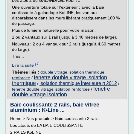
Les atouts du GALANDAGE KoLINE
Une ouverture totale sur l'extérieur : avec la baie
coulissante à galandage KoLINE, les vantaux
disparaissent dans les murs libérant pratiquement 100 %
de passage.
Plus de lumière naturelle pour votre maison.
1 ou 2 vantaux sur 1 rail (jusqu'à 3,40 mètres de large).
Nouveau : 2 ou 4 vantaux sur 2 rails (jusqu'à 4,60 mètres
de large).
Très...
Lire la suite
Thèmes liés :
double vitrage isolation thermique
fenetre double vitrage isolation
renforcee
/
thermique
isolation thermique interieure rt 2012
/
/
fenetre
fenetre double vitrage isolation renforcee
/
double vitrage isolation
Baie coulissante 2 rails, baie vitree
aluminium : K•Line ...
Home > Nos produits > Baie coulissante 2 rails
Les atouts de LA BAIE COULISSANTE
2 RAILS KoLINE