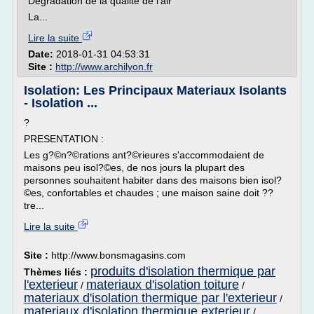
Dégradation de la qualité de l'air
La...
Lire la suite
Date:
2018-01-31 04:53:31
Site :
http://www.archilyon.fr
Isolation: Les Principaux Materiaux Isolants
- Isolation ...
?
PRESENTATION :
Les g?©n?©rations ant?©rieures s'accommodaient de
maisons peu isol?©es, de nos jours la plupart des
personnes souhaitent habiter dans des maisons bien isol?
©es, confortables et chaudes ; une maison saine doit ??
tre...
Lire la suite
Site :
http://www.bonsmagasins.com
produits d'isolation thermique par
Thèmes liés :
l'exterieur
materiaux d'isolation toiture
/
/
materiaux d'isolation thermique par l'exterieur
/
materiaux d'isolation thermique exterieur
/