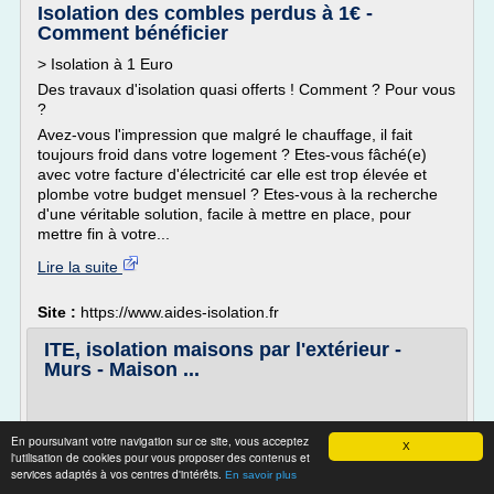
Isolation des combles perdus à 1€ -
Comment bénéficier
> Isolation à 1 Euro
Des travaux d'isolation quasi offerts ! Comment ? Pour vous
?
Avez-vous l'impression que malgré le chauffage, il fait
toujours froid dans votre logement ? Etes-vous fâché(e)
avec votre facture d'électricité car elle est trop élevée et
plombe votre budget mensuel ? Etes-vous à la recherche
d'une véritable solution, facile à mettre en place, pour
mettre fin à votre...
Lire la suite
Site :
https://www.aides-isolation.fr
ITE, isolation maisons par l'extérieur -
Murs - Maison ...
En poursuivant votre navigation sur ce site, vous acceptez
X
...est obligatoire à l'occasion de la vente de chaque
l'utilisation de cookies pour vous proposer des contenus et
logement ou bâtiment (sauf exceptions) en France
services adaptés à vos centres d'intérêts.
En savoir plus
métropolitaine depuis le 1er novembre 2006, et lors de la