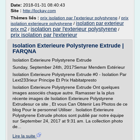
Date:
2018-01-31 08:40:43
Site :
http://lockay.com
Thèmes liés :
prix isolation par l'exterieur polystyrene
/
prix
isolation par exterieur
isolation exterieure polystyrene
/
isolation par l'exterieur polystyrene
prix m2
/
/
prix isolation par l'exterieur
Isolation Exterieure Polystyrene Extrude |
FARQNA
Isolation Exterieure Polystyrene Extrude
Sunday, September 24th, 2017Semar Mendem Extérieur
Isolation Exterieure Polystyrene Extrude #0 - Isolation Par
Lext233rieur Principe Et Prix Habitatpresto
Isolation Exterieure Polystyrene Extrude Ont quelques
images associés chaque autre. Ramasser la la plus
récente images de Isolation Exterieure Polystyrene
Extrudesur ce site , Et vous Can Obtenir Les Photos de ce
blog Pour le personnel Utiliser . Isolation Exterieure
Polystyrene Extrude photos sont publié par notre équipe
sur September 24, 2017 at 9:31 am. La collection photo
de...
Lire la suite