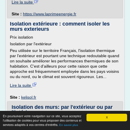
Lire la suite
Site :
https://www.laprimeenergie.fr
Isolation extérieure : comment isoler les
murs exterieurs
Prix isolation
Isolation par l'extérieur
Peu utilisée sur le territoire Français, l'isolation thermique
par l'extérieur est pourtant une technique redoutable quand
on souhaite améliorer les performances thermiques de son
habitation. C'est d'ailleurs pour cette raison que cette
approche est fréquemment employée dans les pays voisins
ou du nord, ou le climat est souvent rigoureux. Les...
Lire la suite
Site :
kelisol.fr
Isolation des murs: par l'extérieur ou par
l'intérieur
En poursuivant votre navigation sur ce site, vous acceptez
X
l'utilisation de cookies pour vous proposer des contenus et
L'isolation des murs permet de réduire sa facture
services adaptés à vos centres d'intérêts.
d'électricité de 25%. Mais quelle méthode choisir ?
En savoir plus