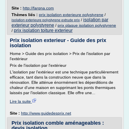
Site :
http://farqna.com
Thèmes liés :
prix isolation exterieure polystyrene
/
isolation par
/
isolation exterieure polystyrene extrude prix
exterieur polystyrene
/
prix plaque isolation polystyrene
prix isolation toiture exterieur
/
Prix isolation exterieur - Guide des prix
isolation
Home > Guide des prix isolation > Prix de l'isolation par
l'extérieur
Prix de l'isolation par l'extérieur
L'isolation par l'extérieur est une technique particulièrement
efficace, tant dans la construction neuve que dans la
rénovation. Elle atténue énormément les déperditions de
chaleur d'une maison en supprimant les ponts thermiques
laissés par l'isolation classique. Elle offre une...
Lire la suite
Site :
http://www.guidedesprix.net
Prix isolation comble aménageables :
devis isolation ...