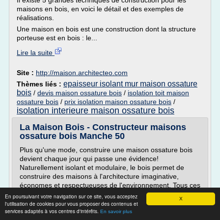
Il existe 5 grandes techniques de construction pour les
maisons en bois, en voici le détail et des exemples de
réalisations.
Une maison en bois est une construction dont la structure
porteuse est en bois : le...
Lire la suite
Site :
http://maison.architecteo.com
epaisseur isolant mur maison ossature
Thèmes liés :
bois
/
devis maison ossature bois
/
isolation toit maison
ossature bois
/
prix isolation maison ossature bois
/
isolation interieure maison ossature bois
La Maison Bois - Constructeur maisons
ossature bois Manche 50
Plus qu'une mode, construire une maison ossature bois
devient chaque jour qui passe une évidence!
Naturellement isolant et modulaire, le bois permet de
construire des maisons à l'architecture imaginative,
économes et respectueuses de l'environnement. Tous ces
avantages font de la construction d'une maison ossature
En poursuivant votre navigation sur ce site, vous acceptez
X
bois un choix de vie judicieux, pertinent, un choix d'avenir
l'utilisation de cookies pour vous proposer des contenus et
services adaptés à vos centres d'intérêts.
et un bon...
En savoir plus