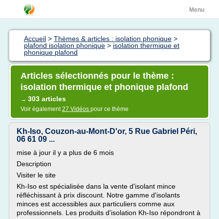
Menu
Accueil
>
Thèmes & articles : isolation phonique
>
plafond isolation phonique
>
isolation thermique et
phonique plafond
Articles sélectionnés pour le thème :
isolation thermique et phonique plafond
303 articles
→
Voir également
27 Vidéos
pour ce thème
Kh-Iso, Couzon-au-Mont-D'or, 5 Rue Gabriel Péri,
06 61 09 ...
mise à jour il y a plus de 6 mois
Description
Visiter le site
Kh-Iso est spécialisée dans la vente d'isolant mince
réfléchissant à prix discount. Notre gamme d'isolants
minces est accessibles aux particuliers comme aux
professionnels. Les produits d'isolation Kh-Iso répondront à