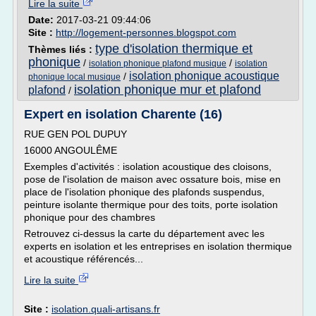
Lire la suite
Date:
2017-03-21 09:44:06
Site :
http://logement-personnes.blogspot.com
type d'isolation thermique et
Thèmes liés :
phonique
/
/
isolation phonique plafond musique
isolation
isolation phonique acoustique
/
phonique local musique
isolation phonique mur et plafond
plafond
/
Expert en isolation Charente (16)
RUE GEN POL DUPUY
16000 ANGOULÊME
Exemples d'activités : isolation acoustique des cloisons,
pose de l'isolation de maison avec ossature bois, mise en
place de l'isolation phonique des plafonds suspendus,
peinture isolante thermique pour des toits, porte isolation
phonique pour des chambres
Retrouvez ci-dessus la carte du département avec les
experts en isolation et les entreprises en isolation thermique
et acoustique référencés...
Lire la suite
Site :
isolation.quali-artisans.fr