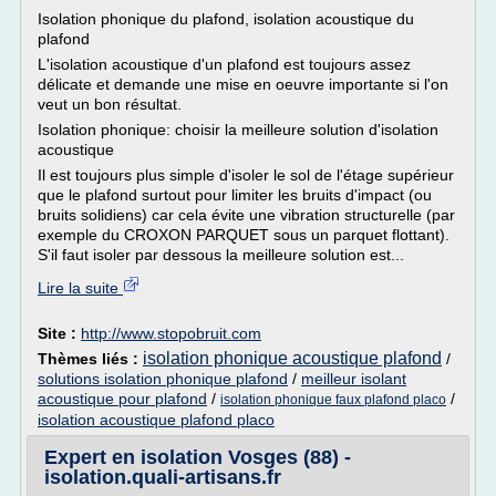
Isolation phonique du plafond, isolation acoustique du
plafond
L'isolation acoustique d'un plafond est toujours assez
délicate et demande une mise en oeuvre importante si l'on
veut un bon résultat.
Isolation phonique: choisir la meilleure solution d'isolation
acoustique
Il est toujours plus simple d'isoler le sol de l'étage supérieur
que le plafond surtout pour limiter les bruits d'impact (ou
bruits solidiens) car cela évite une vibration structurelle (par
exemple du CROXON PARQUET sous un parquet flottant).
S'il faut isoler par dessous la meilleure solution est...
Lire la suite
Site :
http://www.stopobruit.com
isolation phonique acoustique plafond
Thèmes liés :
/
solutions isolation phonique plafond
/
meilleur isolant
acoustique pour plafond
/
/
isolation phonique faux plafond placo
isolation acoustique plafond placo
Expert en isolation Vosges (88) -
isolation.quali-artisans.fr