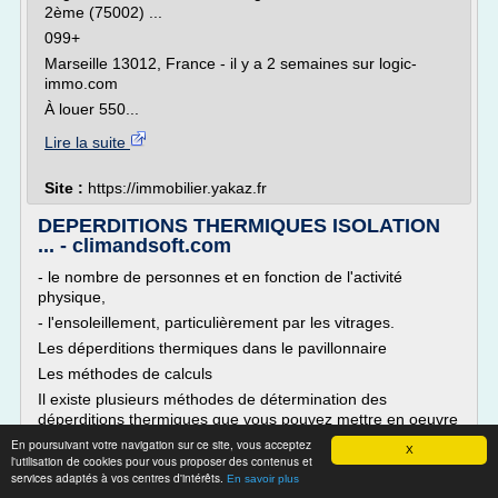
2ème (75002) ...
099+
Marseille 13012, France - il y a 2 semaines sur logic-
immo.com
À louer 550...
Lire la suite
Site :
https://immobilier.yakaz.fr
DEPERDITIONS THERMIQUES ISOLATION
... - climandsoft.com
- le nombre de personnes et en fonction de l'activité
physique,
- l'ensoleillement, particulièrement par les vitrages.
Les déperditions thermiques dans le pavillonnaire
Les méthodes de calculs
Il existe plusieurs méthodes de détermination des
déperditions thermiques que vous pouvez mettre en oeuvre
pour calculer votre installation de chauffage:
En poursuivant votre navigation sur ce site, vous acceptez
X
l'utilisation de cookies pour vous proposer des contenus et
1 - calculs des déperditions thermiques...
services adaptés à vos centres d'intérêts.
En savoir plus