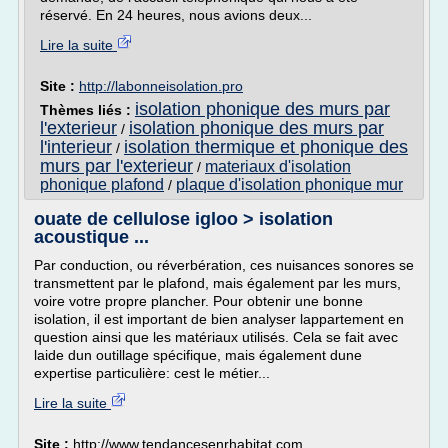
réservé. En 24 heures, nous avions deux...
Lire la suite
Site :
http://labonneisolation.pro
isolation phonique des murs par
Thèmes liés :
l'exterieur
isolation phonique des murs par
/
l'interieur
isolation thermique et phonique des
/
murs par l'exterieur
materiaux d'isolation
/
phonique plafond
plaque d'isolation phonique mur
/
ouate de cellulose igloo > isolation
acoustique ...
Par conduction, ou réverbération, ces nuisances sonores se
transmettent par le plafond, mais également par les murs,
voire votre propre plancher. Pour obtenir une bonne
isolation, il est important de bien analyser lappartement en
question ainsi que les matériaux utilisés. Cela se fait avec
laide dun outillage spécifique, mais également dune
expertise particulière: cest le métier...
Lire la suite
Site :
http://www.tendancesenrhabitat.com