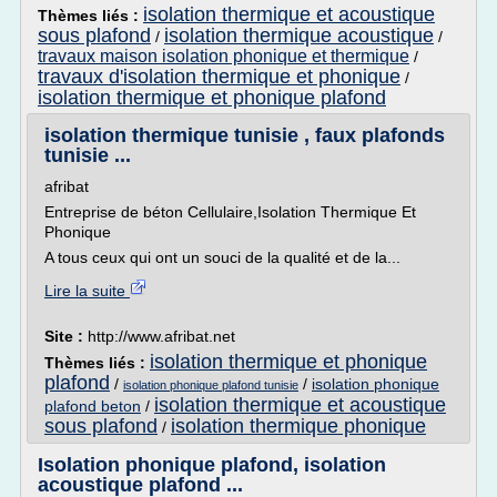
isolation thermique et acoustique
Thèmes liés :
sous plafond
isolation thermique acoustique
/
/
travaux maison isolation phonique et thermique
/
travaux d'isolation thermique et phonique
/
isolation thermique et phonique plafond
isolation thermique tunisie , faux plafonds
tunisie ...
afribat
Entreprise de béton Cellulaire,Isolation Thermique Et
Phonique
A tous ceux qui ont un souci de la qualité et de la...
Lire la suite
Site :
http://www.afribat.net
isolation thermique et phonique
Thèmes liés :
plafond
/
/
isolation phonique
isolation phonique plafond tunisie
isolation thermique et acoustique
plafond beton
/
sous plafond
isolation thermique phonique
/
Isolation phonique plafond, isolation
acoustique plafond ...