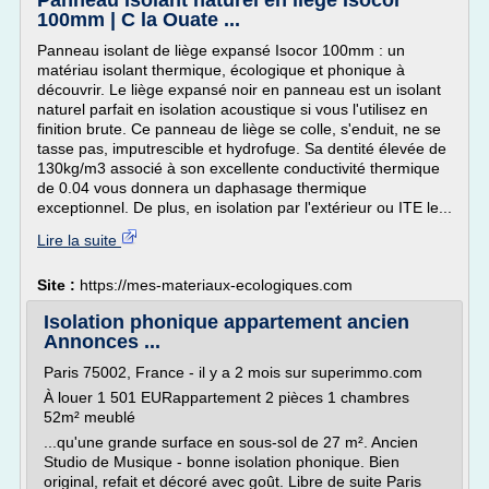
Panneau Isolant naturel en liège Isocor
100mm | C la Ouate ...
Panneau isolant de liège expansé Isocor 100mm : un
matériau isolant thermique, écologique et phonique à
découvrir. Le liège expansé noir en panneau est un isolant
naturel parfait en isolation acoustique si vous l'utilisez en
finition brute. Ce panneau de liège se colle, s'enduit, ne se
tasse pas, imputrescible et hydrofuge. Sa dentité élevée de
130kg/m3 associé à son excellente conductivité thermique
de 0.04 vous donnera un daphasage thermique
exceptionnel. De plus, en isolation par l'extérieur ou ITE le...
Lire la suite
Site :
https://mes-materiaux-ecologiques.com
Isolation phonique appartement ancien
Annonces ...
Paris 75002, France - il y a 2 mois sur superimmo.com
À louer 1 501 EURappartement 2 pièces 1 chambres
52m² meublé
...qu'une grande surface en sous-sol de 27 m². Ancien
Studio de Musique - bonne isolation phonique. Bien
original, refait et décoré avec goût. Libre de suite Paris