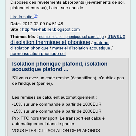
Disposes des revetements absorbants (revetements de sol,
plafond et muraux), l.aire. see dans le...
Lire la suite
Date:
2017-02-09 04:51:48
Site :
http://se-habiller.blogspot.com
travaux
Thèmes liés :
/
norme isolation phonique sol carrelage
d'isolation thermique et phonique
/
materiel
d'isolation phonique
/
materiel d'isolation acoustique
/
norme isolation phonique sol
Isolation phonique plafond, isolation
acoustique plafond ...
S'il vous avez un code remise (échantillons), n'oubliez pas
de l'indiquer (panier).
Les remises se calculent automatiquement :
-10% sur une commande à partir de 1000EUR
-15% sur une commande à partir de 2000EUR
Prix TTC hors transport. Le transport est calculé
automatiquement dans le panier.
VOUS ETES ICI : ISOLATION DE PLAFONDS