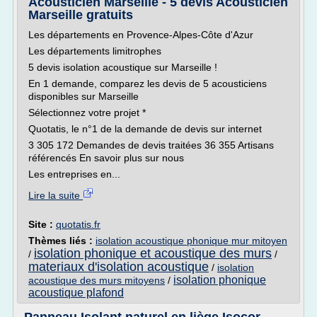
Acousticien Marseille - 5 devis Acousticien
Marseille gratuits
Les départements en Provence-Alpes-Côte d'Azur
Les départements limitrophes
5 devis isolation acoustique sur Marseille !
En 1 demande, comparez les devis de 5 acousticiens
disponibles sur Marseille
Sélectionnez votre projet *
Quotatis, le n°1 de la demande de devis sur internet
3 305 172 Demandes de devis traitées 36 355 Artisans
référencés En savoir plus sur nous
Les entreprises en...
Lire la suite
Site :
quotatis.fr
Thèmes liés :
isolation acoustique phonique mur mitoyen
isolation phonique et acoustique des murs
/
/
materiaux d'isolation acoustique
/
isolation
isolation phonique
acoustique des murs mitoyens
/
acoustique plafond