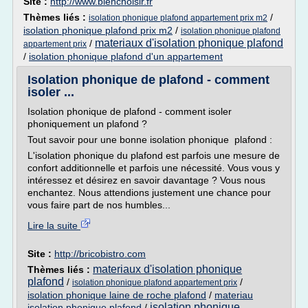
Site :
http://www.bienchoisir.fr
Thèmes liés :
/
isolation phonique plafond appartement prix m2
isolation phonique plafond prix m2
/
isolation phonique plafond
materiaux d'isolation phonique plafond
/
appartement prix
/
isolation phonique plafond d'un appartement
Isolation phonique de plafond - comment
isoler ...
Isolation phonique de plafond - comment isoler
phoniquement un plafond ?
Tout savoir pour une bonne isolation phonique plafond :
L'isolation phonique du plafond est parfois une mesure de
confort additionnelle et parfois une nécessité. Vous vous y
intéressez et désirez en savoir davantage ? Vous nous
enchantez. Nous attendions justement une chance pour
vous faire part de nos humbles...
Lire la suite
Site :
http://bricobistro.com
materiaux d'isolation phonique
Thèmes liés :
plafond
/
/
isolation phonique plafond appartement prix
isolation phonique laine de roche plafond
/
materiau
isolation phonique
isolation phonique plafond
/