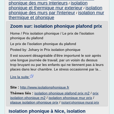
phonique des murs interieurs
isolation
/
phonique et thermique mur exterieur
isolation
/
phonique des murs par l'interieur
isolation mur
/
thermique et phonique
Zoom sur: isolation phonique plafond prix
Home / Prix isolation phonique / Le prix de l'isolation
phonique du plafond
Le prix de l'isolation phonique du plafond
Posted by: Johary in Prix isolation phonique
Il est souvent désagréable d'être importuné le soir après
une longue journée de travail, par un voisin du dessus
trop bruyant ou par les enfants qui ne tiennent pas à leurs
places dans leur chambre. Le stress occasionné par la...
Lire la suite
Site :
http://www.isolationphonique.fr
Thèmes liés :
isolation phonique plafond prix m2
/
prix
isolation phonique m2
/
isolation phonique mur prix
/
plaque isolation phonique prix
/
isolant phonique mural prix
Isolation phonique à Nice, isolation