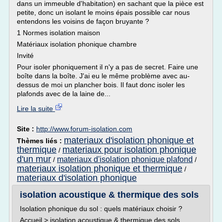
dans un immeuble d'habitation) en sachant que la pièce est
petite, donc un isolant le moins épais possible car nous
entendons les voisins de façon bruyante ?
1 Normes isolation maison
Matériaux isolation phonique chambre
Invité
Pour isoler phoniquement il n'y a pas de secret. Faire une
boîte dans la boîte. J'ai eu le même problème avec au-
dessus de moi un plancher bois. Il faut donc isoler les
plafonds avec de la laine de...
Lire la suite
Site :
http://www.forum-isolation.com
materiaux d'isolation phonique et
Thèmes liés :
thermique
materiaux pour isolation phonique
/
d'un mur
materiaux d'isolation phonique plafond
/
/
materiaux isolation phonique et thermique
/
materiaux d'isolation phonique
isolation acoustique & thermique des sols
Isolation phonique du sol : quels matériaux choisir ?
Accueil > isolation acoustique & thermique des sols