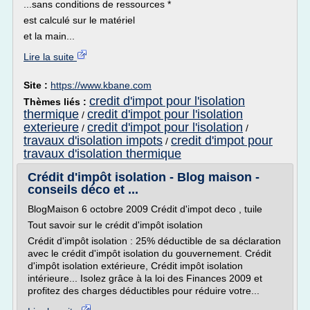
...sans conditions de ressources *
est calculé sur le matériel
et la main...
Lire la suite
Site :
https://www.kbane.com
credit d'impot pour l'isolation
Thèmes liés :
thermique
credit d'impot pour l'isolation
/
exterieure
credit d'impot pour l'isolation
/
/
travaux d'isolation impots
credit d'impot pour
/
travaux d'isolation thermique
Crédit d'impôt isolation - Blog maison -
conseils déco et ...
BlogMaison 6 octobre 2009 Crédit d'impot deco , tuile
Tout savoir sur le crédit d'impôt isolation
Crédit d'impôt isolation : 25% déductible de sa déclaration
avec le crédit d'impôt isolation du gouvernement. Crédit
d'impôt isolation extérieure, Crédit impôt isolation
intérieure... Isolez grâce à la loi des Finances 2009 et
profitez des charges déductibles pour réduire votre...