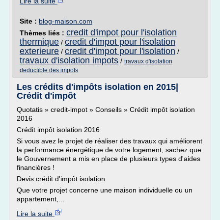
Lire la suite
Site :
blog-maison.com
credit d'impot pour l'isolation
Thèmes liés :
thermique
credit d'impot pour l'isolation
/
exterieure
credit d'impot pour l'isolation
/
/
travaux d'isolation impots
/
travaux d'isolation
deductible des impots
Les crédits d'impôts isolation en 2015|
Crédit d'impôt
Quotatis » credit-impot » Conseils » Crédit impôt isolation
2016
Crédit impôt isolation 2016
Si vous avez le projet de réaliser des travaux qui améliorent
la performance énergétique de votre logement, sachez que
le Gouvernement a mis en place de plusieurs types d'aides
financières !
Devis crédit d'impôt isolation
Que votre projet concerne une maison individuelle ou un
appartement,...
Lire la suite