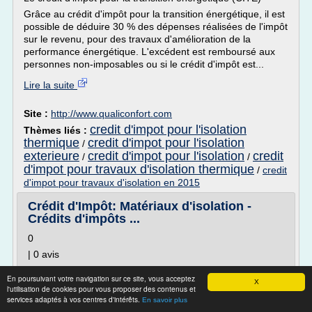
Grâce au crédit d'impôt pour la transition énergétique, il est
possible de déduire 30 % des dépenses réalisées de l'impôt
sur le revenu, pour des travaux d'amélioration de la
performance énergétique. L'excédent est remboursé aux
personnes non-imposables ou si le crédit d'impôt est...
Lire la suite
Site :
http://www.qualiconfort.com
credit d'impot pour l'isolation
Thèmes liés :
thermique
credit d'impot pour l'isolation
/
exterieure
credit d'impot pour l'isolation
credit
/
/
d'impot pour travaux d'isolation thermique
/
credit
d'impot pour travaux d'isolation en 2015
Crédit d'Impôt: Matériaux d'isolation -
Crédits d'impôts ...
0
| 0 avis
Alors qu'elle devait s'arrêter fin 2002, la disposition a
En poursuivant votre navigation sur ce site, vous acceptez
finalement été prorogée jusqu'au 31 décembre 2012. Elle
X
l'utilisation de cookies pour vous proposer des contenus et
s'applique à l'isolation des parois opaques et vitrées, aux
services adaptés à vos centres d'intérêts.
En savoir plus
volets isolants, au calorifugeage ainsi qu'aux appareils de