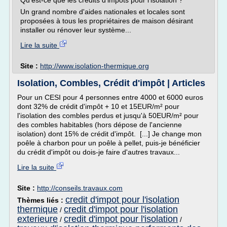
Qu'est-ce que les crédits d'impôts pour l'isolation ?
Un grand nombre d'aides nationales et locales sont
proposées à tous les propriétaires de maison désirant
installer ou rénover leur système...
Lire la suite
Site :
http://www.isolation-thermique.org
Isolation, Combles, Crédit d'impôt | Articles
Pour un CESI pour 4 personnes entre 4000 et 6000 euros
dont 32% de crédit d'impôt + 10 et 15EUR/m² pour
l'isolation des combles perdus et jusqu'à 50EUR/m² pour
des combles habitables (hors dépose de l'ancienne
isolation) dont 15% de crédit d'impôt. [...] Je change mon
poêle à charbon pour un poêle à pellet, puis-je bénéficier
du crédit d'impôt ou dois-je faire d'autres travaux...
Lire la suite
Site :
http://conseils.travaux.com
credit d'impot pour l'isolation
Thèmes liés :
thermique
credit d'impot pour l'isolation
/
exterieure
credit d'impot pour l'isolation
/
/