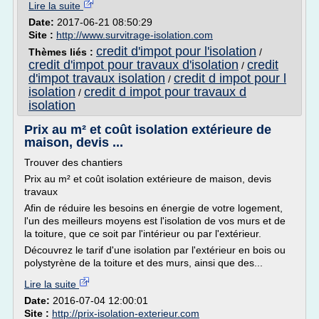
Lire la suite
Date:
2017-06-21 08:50:29
Site :
http://www.survitrage-isolation.com
credit d'impot pour l'isolation
Thèmes liés :
/
credit d'impot pour travaux d'isolation
credit
/
d'impot travaux isolation
credit d impot pour l
/
isolation
credit d impot pour travaux d
/
isolation
Prix au m² et coût isolation extérieure de
maison, devis ...
Trouver des chantiers
Prix au m² et coût isolation extérieure de maison, devis
travaux
Afin de réduire les besoins en énergie de votre logement,
l'un des meilleurs moyens est l'isolation de vos murs et de
la toiture, que ce soit par l'intérieur ou par l'extérieur.
Découvrez le tarif d'une isolation par l'extérieur en bois ou
polystyrène de la toiture et des murs, ainsi que des...
Lire la suite
Date:
2016-07-04 12:00:01
Site :
http://prix-isolation-exterieur.com