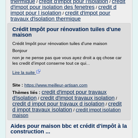
thermique
credit d'impot pour l'isolation
credit
/
/
d'impot pour isolation des fenetres
credit d
/
impot pour l isolation
credit d'impot pour
/
travaux d'isolation thermique
Crédit Impôt pour rénovation tuiles d'une
maison
Crédit Impôt pour rénovation tuiles d'une maison
Bonjour
non je ne pense pas que vous ayez droit a qq chose car
les credit d'impot conserne tout ce qui...
Lire la suite
Site :
https://www.meilleur-artisan.com
credit d'impot pour travaux
Thèmes liés :
d'isolation
credit d'impot travaux isolation
/
/
credit d impot pour travaux d isolation
credit
/
d impot travaux isolation
credit impot isolation
/
maison
Aides pour maison bbc et crédit d'impôt à la
construction ...