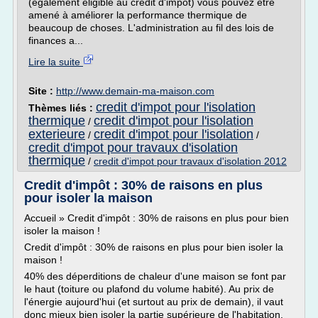
(également éligible au crédit d'impôt) vous pouvez être
amené à améliorer la performance thermique de
beaucoup de choses. L'administration au fil des lois de
finances a...
Lire la suite
Site :
http://www.demain-ma-maison.com
credit d'impot pour l'isolation
Thèmes liés :
thermique
credit d'impot pour l'isolation
/
exterieure
credit d'impot pour l'isolation
/
/
credit d'impot pour travaux d'isolation
thermique
/
credit d'impot pour travaux d'isolation 2012
Credit d'impôt : 30% de raisons en plus
pour isoler la maison
Accueil » Credit d'impôt : 30% de raisons en plus pour bien
isoler la maison !
Credit d'impôt : 30% de raisons en plus pour bien isoler la
maison !
40% des déperditions de chaleur d'une maison se font par
le haut (toiture ou plafond du volume habité). Au prix de
l'énergie aujourd'hui (et surtout au prix de demain), il vaut
donc mieux bien isoler la partie supérieure de l'habitation.