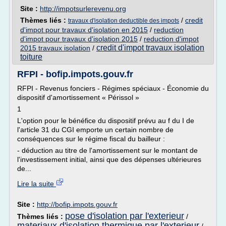
Site :
http://impotsurlerevenu.org
Thèmes liés :
/
credit
travaux d'isolation deductible des impots
d'impot pour travaux d'isolation en 2015
/
reduction
d'impot pour travaux d'isolation 2015
/
reduction d'impot
credit d'impot travaux isolation
2015 travaux isolation
/
toiture
RFPI - bofip.impots.gouv.fr
RFPI - Revenus fonciers - Régimes spéciaux - Économie du
dispositif d'amortissement « Périssol »
1
L'option pour le bénéfice du dispositif prévu au f du I de
l'article 31 du CGI emporte un certain nombre de
conséquences sur le régime fiscal du bailleur :
- déduction au titre de l'amortissement sur le montant de
l'investissement initial, ainsi que des dépenses ultérieures
de...
Lire la suite
Site :
http://bofip.impots.gouv.fr
pose d'isolation par l'exterieur
Thèmes liés :
/
materiaux d'isolation thermique par l'exterieur