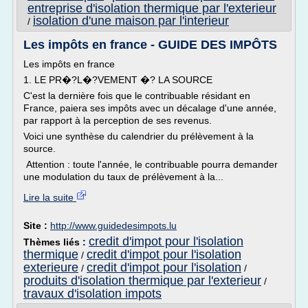
entreprise d'isolation thermique par l'exterieur
isolation d'une maison par l'interieur
/
Les impôts en france - GUIDE DES IMPÔTS
Les impôts en france
1. LE PR�?L�?VEMENT �? LA SOURCE
C'est la dernière fois que le contribuable résidant en
France, paiera ses impôts avec un décalage d'une année,
par rapport à la perception de ses revenus.
Voici une synthèse du calendrier du prélèvement à la
source.
Attention : toute l'année, le contribuable pourra demander
une modulation du taux de prélèvement à la...
Lire la suite
Site :
http://www.guidedesimpots.lu
credit d'impot pour l'isolation
Thèmes liés :
thermique
credit d'impot pour l'isolation
/
exterieure
credit d'impot pour l'isolation
/
/
produits d'isolation thermique par l'exterieur
/
travaux d'isolation impots