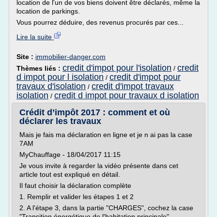
location de l'un de vos biens doivent être déclarés, même la
location de parkings.
Vous pourrez déduire, des revenus procurés par ces...
Lire la suite
Site :
immobilier-danger.com
credit d'impot pour l'isolation
credit
Thèmes liés :
/
d impot pour l isolation
credit d'impot pour
/
travaux d'isolation
credit d'impot travaux
/
isolation
credit d impot pour travaux d isolation
/
Crédit d’impôt 2017 : comment et où
déclarer les travaux
Mais je fais ma déclaration en ligne et je n ai pas la case
7AM
MyChauffage - 18/04/2017 11:15
Je vous invite à regarder la vidéo présente dans cet
article tout est expliqué en détail.
Il faut choisir la déclaration complète
1. Remplir et valider les étapes 1 et 2
2. A l'étape 3, dans la partie "CHARGES", cochez la case
"Transition énergétique de l'habitation principale"