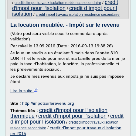
credit
/
/
credit d'impot travaux isolation residence secondaire
d'impot pour l'isolation
credit d impot pour l
/
isolation
/
credit impot travaux isolation residence secondaire
La location meublée. - Impôt sur le revenu
(Votre post sera visible sous le commentaire après
validation)
Par rakel le 13.09.2016 (Date : 2016-09-13 19:38:26)
Je loue un studio a un étudiant 9 mois dans l'année 310
EUR HT et le reste pour moi et ma famille près de la mer. je
paie la taxe d'habitation, la foncière, la professionnelle et
les prélèvements sociaux .
Je déclare mes revenus aux impôts je ne suis pas imposée
étant...
Lire la suite
Site :
http://impotsurlerevenu.org
credit d'impot pour l'isolation
Thèmes liés :
thermique
credit d'impot pour l'isolation
credit
/
/
d impot pour l isolation
/
credit d'impot travaux isolation
/
credit d'impot pour travaux d'isolation
residence secondaire
en 2015