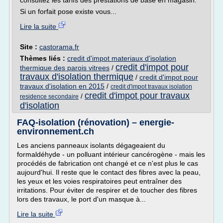
consultez les tarifs des prestations de base en magasin.
Si un forfait pose existe vous...
Lire la suite
Site :
castorama.fr
Thèmes liés :
credit d'impot materiaux d'isolation
credit d'impot pour
thermique des parois vitrees
/
travaux d'isolation thermique
/
credit d'impot pour
travaux d'isolation en 2015
/
credit d'impot travaux isolation
credit d'impot pour travaux
/
residence secondaire
d'isolation
FAQ-isolation (rénovation) – energie-
environnement.ch
Les anciens panneaux isolants dégageaient du
formaldéhyde - un polluant intérieur cancérogène - mais les
procédés de fabrication ont changé et ce n'est plus le cas
aujourd'hui. Il reste que le contact des fibres avec la peau,
les yeux et les voies respiratoires peut entraîner des
irritations. Pour éviter de respirer et de toucher des fibres
lors des travaux, le port d'un masque à...
Lire la suite