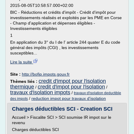
2015-08-05T10:58:57.000+02:00
BIC - Réductions et crédits d'impôt - Crédit d'impôt pour
investissements réalisés et exploités par les PME en Corse
- Champ d'application et dépenses éligibles -
Investissements éligibles
1
En application du 3° du I de l' article 244 quater E du code
général des impôts (CGI) , les investissements
susceptibles...
Lire la suite
Site :
http://bofip.impots.gouv.fr
credit d'impot pour l'isolation
Thèmes liés :
thermique
credit d'impot pour l'isolation
/
/
travaux d'isolation impots
/
travaux d'isolation deductible
/
reduction impot pour travaux d'isolation
des impots
Charges déductibles SCI - Creation SCI
Accueil > Fiscalite SCI > SCI soumise IR impot sur le
revenu
Charges déductibles SCI