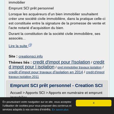
immobilier
Emprunt SCI prêt personnel
Lorsque les acquéreurs d'un bien immobilier souhaitent
créer une société civile immobilière, dans la pratique celle-ci
est constituée entre la signature de la promesse de vente et
l'acte notarié d'acquisition du bien.
Durant la constitution de la société civile immobilière, ses
associés...
Lire la suite
Site :
creationsci.info
credit d'impot pour l'isolation
credit
Thèmes liés :
/
d impot pour l isolation
/
/
pret immobilier travaux isolation
credit d'impot pour travaux d'isolation en 2014
/
credit d'impot
travaux isolation 2011
Emprunt SCI prêt personnel - Creation SCI
Accueil > Apports SCI > Apports en numéraire et emprunt
immobilier
En poursuivant votre navigation sur ce site, vous acceptez
Emprunt SCI prêt personnel
X
l'utilisation de cookies pour vous proposer des contenus et
Lorsque les acquéreurs d'un bien immobilier souhaitent
services adaptés à vos centres d'intérêts.
En savoir plus
créer une société civile immobilière, dans la pratique