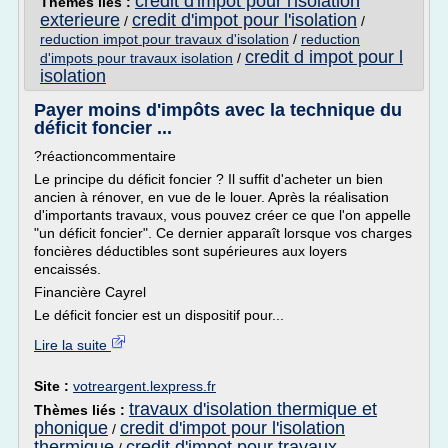
credit d'impot pour l'isolation
Thèmes liés :
exterieure
credit d'impot pour l'isolation
/
/
reduction impot pour travaux d'isolation
/
reduction
credit d impot pour l
d'impots pour travaux isolation
/
isolation
Payer moins d'impôts avec la technique du
déficit foncier ...
?réactioncommentaire
Le principe du déficit foncier ? Il suffit d'acheter un bien
ancien à rénover, en vue de le louer. Après la réalisation
d'importants travaux, vous pouvez créer ce que l'on appelle
"un déficit foncier". Ce dernier apparaît lorsque vos charges
foncières déductibles sont supérieures aux loyers
encaissés.
Financière Cayrel
Le déficit foncier est un dispositif pour...
Lire la suite
Site :
votreargent.lexpress.fr
travaux d'isolation thermique et
Thèmes liés :
phonique
credit d'impot pour l'isolation
/
thermique
credit d'impot pour travaux