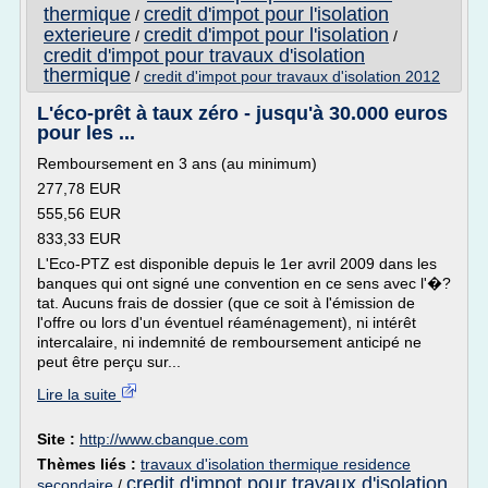
thermique
credit d'impot pour l'isolation
/
exterieure
credit d'impot pour l'isolation
/
/
credit d'impot pour travaux d'isolation
thermique
/
credit d'impot pour travaux d'isolation 2012
L'éco-prêt à taux zéro - jusqu'à 30.000 euros
pour les ...
Remboursement en 3 ans (au minimum)
277,78 EUR
555,56 EUR
833,33 EUR
L'Eco-PTZ est disponible depuis le 1er avril 2009 dans les
banques qui ont signé une convention en ce sens avec l'�?
tat. Aucuns frais de dossier (que ce soit à l'émission de
l'offre ou lors d'un éventuel réaménagement), ni intérêt
intercalaire, ni indemnité de remboursement anticipé ne
peut être perçu sur...
Lire la suite
Site :
http://www.cbanque.com
Thèmes liés :
travaux d'isolation thermique residence
credit d'impot pour travaux d'isolation
secondaire
/