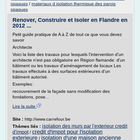
opaques
/
materiaux d isolation thermique des parois
opaques
Renover, Construire et Isoler en Flandre en
2012 ...
Petit guide pratique de A à Z de tout ce que vous devez
savoir
Architecte
Voici la liste des travaux pour lesquels l'intervention d'un
architecte n'est pas obligatoire en Région flamande: d'un
bâtiment ou les travaux d'aménagement de locaux Les
travaux effectués à des surfaces extérieures d'un
bâtiment autorisé.
Exemples:
recouvrement de la façade sans modification des
fondations, pose...
Lire la suite
Site :
http://www.carrefour.be
isolation des murs par l'exterieur credit
Thèmes liés :
credit d'impot pour l'isolation
d'impot
/
exterieure
isolation d'une maison ancienne
/