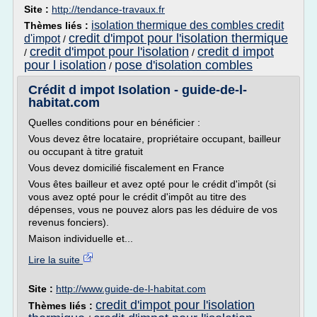
Site :
http://tendance-travaux.fr
isolation thermique des combles credit
Thèmes liés :
credit d'impot pour l'isolation thermique
d'impot
/
credit d'impot pour l'isolation
credit d impot
/
/
pour l isolation
pose d'isolation combles
/
Crédit d impot Isolation - guide-de-l-
habitat.com
Quelles conditions pour en bénéficier :
Vous devez être locataire, propriétaire occupant, bailleur
ou occupant à titre gratuit
Vous devez domicilié fiscalement en France
Vous êtes bailleur et avez opté pour le crédit d'impôt (si
vous avez opté pour le crédit d'impôt au titre des
dépenses, vous ne pouvez alors pas les déduire de vos
revenus fonciers).
Maison individuelle et...
Lire la suite
Site :
http://www.guide-de-l-habitat.com
credit d'impot pour l'isolation
Thèmes liés :