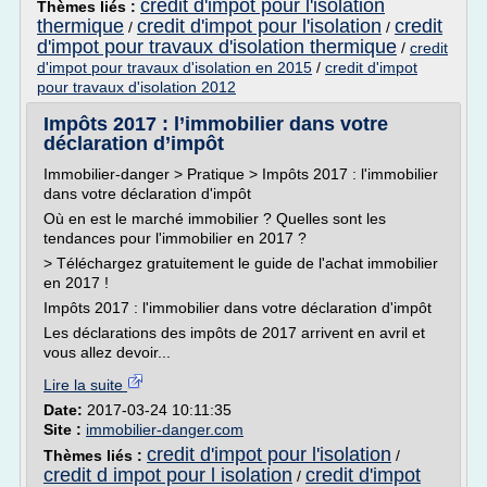
credit d'impot pour l'isolation
Thèmes liés :
thermique
credit d'impot pour l'isolation
credit
/
/
d'impot pour travaux d'isolation thermique
/
credit
d'impot pour travaux d'isolation en 2015
/
credit d'impot
pour travaux d'isolation 2012
Impôts 2017 : l’immobilier dans votre
déclaration d’impôt
Immobilier-danger > Pratique > Impôts 2017 : l'immobilier
dans votre déclaration d'impôt
Où en est le marché immobilier ? Quelles sont les
tendances pour l'immobilier en 2017 ?
> Téléchargez gratuitement le guide de l'achat immobilier
en 2017 !
Impôts 2017 : l'immobilier dans votre déclaration d'impôt
Les déclarations des impôts de 2017 arrivent en avril et
vous allez devoir...
Lire la suite
Date:
2017-03-24 10:11:35
Site :
immobilier-danger.com
credit d'impot pour l'isolation
Thèmes liés :
/
credit d impot pour l isolation
credit d'impot
/