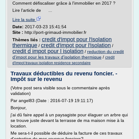
Comment défiscaliser grâce à l'immobilier en 2017 ?
Lire l'article de ...
Lire la suite
Date:
2017-03-23 15:41:54
Site :
http://port-grimaud-immobilier.fr
credit d'impot pour l'isolation
Thèmes liés :
thermique
credit d'impot pour l'isolation
/
/
credit d impot pour l isolation
/
reduction du credit
d'impot pour les travaux d'isolation thermique
/
credit
d'impot travaux isolation residence secondaire
Travaux déductibles du revenu foncier. -
Impôt sur le revenu
(Votre post sera visible sous le commentaire après
validation)
Par angel83 (Date : 2016-07-19 19:11:17)
Bonjour,
j'ai dû faire appel à un paysagiste pour élaguer un arbre qui
se trouve juste devant la terrasse de ma maison mise à la
location.
Me sera-t-il possible de déduire la facture de ces travaux
d'entretien de mes revenus fonciers?