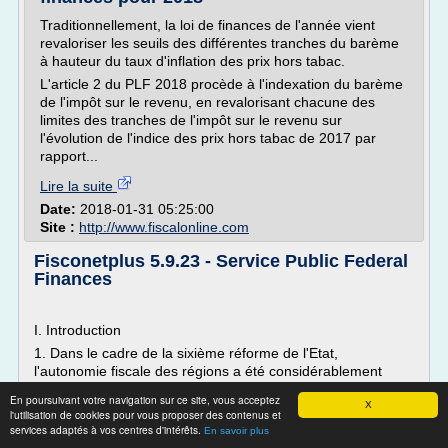
Traditionnellement, la loi de finances de l'année vient
revaloriser les seuils des différentes tranches du barème
à hauteur du taux d'inflation des prix hors tabac.
L'article 2 du PLF 2018 procède à l'indexation du barème
de l'impôt sur le revenu, en revalorisant chacune des
limites des tranches de l'impôt sur le revenu sur
l'évolution de l'indice des prix hors tabac de 2017 par
rapport...
Lire la suite
Date:
2018-01-31 05:25:00
Site :
http://www.fiscalonline.com
Fisconetplus 5.9.23 - Service Public Federal
Finances
I. Introduction
1. Dans le cadre de la sixième réforme de l'Etat,
l'autonomie fiscale des régions a été considérablement
élargie. Ainsi, suite à la révision de la loi spéciale de
En poursuivant votre navigation sur ce site, vous acceptez
financement, les régions obtiendront des moyens
X
l'utilisation de cookies pour vous proposer des contenus et
supplémentaires via la taxe additionnelle régionale sur
services adaptés à vos centres d'intérêts.
En savoir plus
l'impôt des personnes physiques que les régions pourront