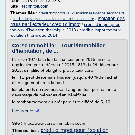
Date:
2015-11-27 13:22:31
Site :
technitoit.com
Thèmes liés :
credit d'impot travaux isolation residence secondaire
isolation des
/
/
credit d'impot pour isolation residence secondaire
murs par l'exterieur credit d'impot
/
credit d'impot pour
travaux d'isolation thermique 2013
/
credit d'impot travaux
isolation thermique 2014
Corse Immobilier - Tout l’immobilier
d’habitation, de ...
L'article 107 de la loi de finances pour 2016, mise en
application par le décret n° 2015-1813 du 29 décembre
2015, simplifie et élargit le prêt à taux zéro :
le PTZ peut désormais financer jusqu'à 40 % de l'achat
d'un logement dans le neuf
les plafonds de revenus sont augmentés, permettant à
davantage de ménages d'en bénéficier
le remboursement du prêt peut être différé de 5, 10...
Lire la suite
Site :
http://www.corse-immobilier.com
credit d'impot pour l'isolation
Thèmes liés :