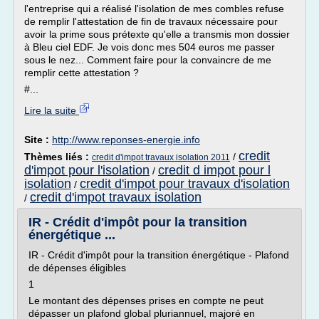
l'entreprise qui a réalisé l'isolation de mes combles refuse
de remplir l'attestation de fin de travaux nécessaire pour
avoir la prime sous prétexte qu'elle a transmis mon dossier
à Bleu ciel EDF. Je vois donc mes 504 euros me passer
sous le nez... Comment faire pour la convaincre de me
remplir cette attestation ?
#...
Lire la suite
Site :
http://www.reponses-energie.info
credit
Thèmes liés :
/
credit d'impot travaux isolation 2011
d'impot pour l'isolation
credit d impot pour l
/
isolation
credit d'impot pour travaux d'isolation
/
credit d'impot travaux isolation
/
IR - Crédit d'impôt pour la transition
énergétique ...
IR - Crédit d'impôt pour la transition énergétique - Plafond
de dépenses éligibles
1
Le montant des dépenses prises en compte ne peut
dépasser un plafond global pluriannuel, majoré en