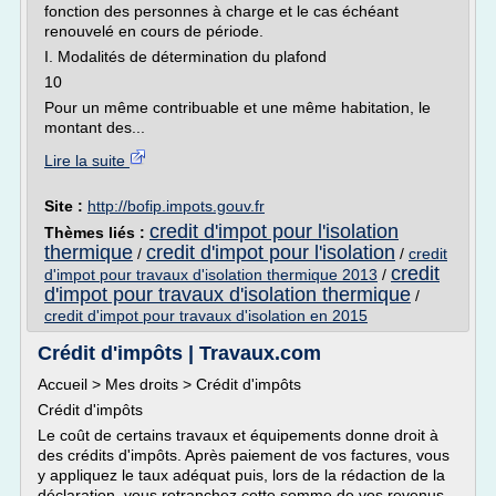
fonction des personnes à charge et le cas échéant
renouvelé en cours de période.
I. Modalités de détermination du plafond
10
Pour un même contribuable et une même habitation, le
montant des...
Lire la suite
Site :
http://bofip.impots.gouv.fr
credit d'impot pour l'isolation
Thèmes liés :
thermique
credit d'impot pour l'isolation
/
/
credit
credit
d'impot pour travaux d'isolation thermique 2013
/
d'impot pour travaux d'isolation thermique
/
credit d'impot pour travaux d'isolation en 2015
Crédit d'impôts | Travaux.com
Accueil > Mes droits > Crédit d'impôts
Crédit d'impôts
Le coût de certains travaux et équipements donne droit à
des crédits d'impôts. Après paiement de vos factures, vous
y appliquez le taux adéquat puis, lors de la rédaction de la
déclaration, vous retranchez cette somme de vos revenus.