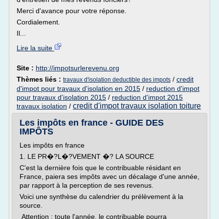
Merci d'avance pour votre réponse.
Cordialement.
Il...
Lire la suite
Site :
http://impotsurlerevenu.org
Thèmes liés :
/
credit
travaux d'isolation deductible des impots
d'impot pour travaux d'isolation en 2015
/
reduction d'impot
pour travaux d'isolation 2015
/
reduction d'impot 2015
credit d'impot travaux isolation toiture
travaux isolation
/
Les impôts en france - GUIDE DES
IMPÔTS
Les impôts en france
1. LE PR�?L�?VEMENT �? LA SOURCE
C'est la dernière fois que le contribuable résidant en
France, paiera ses impôts avec un décalage d'une année,
par rapport à la perception de ses revenus.
Voici une synthèse du calendrier du prélèvement à la
source.
Attention : toute l'année, le contribuable pourra