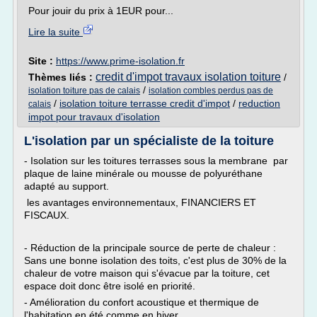
Pour jouir du prix à 1EUR pour...
Lire la suite
Site :
https://www.prime-isolation.fr
credit d'impot travaux isolation toiture
Thèmes liés :
/
/
isolation toiture pas de calais
isolation combles perdus pas de
/
isolation toiture terrasse credit d'impot
/
reduction
calais
impot pour travaux d'isolation
L'isolation par un spécialiste de la toiture
- Isolation sur les toitures terrasses sous la membrane par
plaque de laine minérale ou mousse de polyuréthane
adapté au support.
les avantages environnementaux, FINANCIERS ET
FISCAUX.
- Réduction de la principale source de perte de chaleur :
Sans une bonne isolation des toits, c'est plus de 30% de la
chaleur de votre maison qui s'évacue par la toiture, cet
espace doit donc être isolé en priorité.
- Amélioration du confort acoustique et thermique de
l'habitation en été comme en hiver.