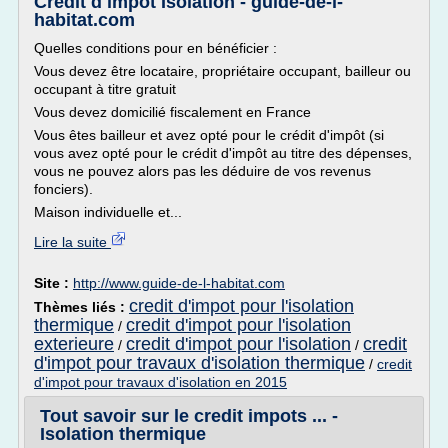
Crédit d impot Isolation - guide-de-l-
habitat.com
Quelles conditions pour en bénéficier :
Vous devez être locataire, propriétaire occupant, bailleur ou
occupant à titre gratuit
Vous devez domicilié fiscalement en France
Vous êtes bailleur et avez opté pour le crédit d'impôt (si
vous avez opté pour le crédit d'impôt au titre des dépenses,
vous ne pouvez alors pas les déduire de vos revenus
fonciers).
Maison individuelle et...
Lire la suite
Site :
http://www.guide-de-l-habitat.com
credit d'impot pour l'isolation
Thèmes liés :
thermique
credit d'impot pour l'isolation
/
exterieure
credit d'impot pour l'isolation
credit
/
/
d'impot pour travaux d'isolation thermique
/
credit
d'impot pour travaux d'isolation en 2015
Tout savoir sur le credit impots ... -
Isolation thermique