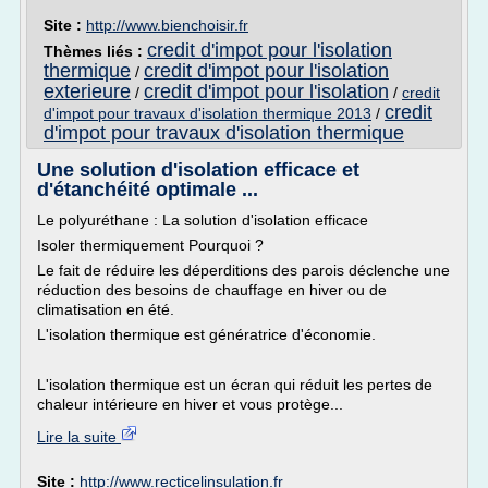
Site :
http://www.bienchoisir.fr
credit d'impot pour l'isolation
Thèmes liés :
thermique
credit d'impot pour l'isolation
/
exterieure
credit d'impot pour l'isolation
/
/
credit
credit
d'impot pour travaux d'isolation thermique 2013
/
d'impot pour travaux d'isolation thermique
Une solution d'isolation efficace et
d'étanchéité optimale ...
Le polyuréthane : La solution d'isolation efficace
Isoler thermiquement Pourquoi ?
Le fait de réduire les déperditions des parois déclenche une
réduction des besoins de chauffage en hiver ou de
climatisation en été.
L'isolation thermique est génératrice d'économie.
L'isolation thermique est un écran qui réduit les pertes de
chaleur intérieure en hiver et vous protège...
Lire la suite
Site :
http://www.recticelinsulation.fr