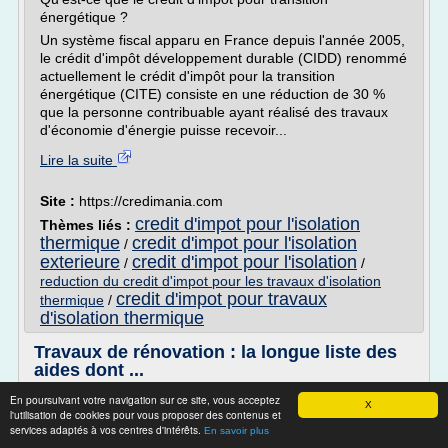
énergétique ?
Un système fiscal apparu en France depuis l'année 2005,
le crédit d'impôt développement durable (CIDD) renommé
actuellement le crédit d'impôt pour la transition
énergétique (CITE) consiste en une réduction de 30 %
que la personne contribuable ayant réalisé des travaux
d'économie d'énergie puisse recevoir...
Lire la suite
Site :
https://credimania.com
credit d'impot pour l'isolation
Thèmes liés :
thermique
credit d'impot pour l'isolation
/
exterieure
credit d'impot pour l'isolation
/
/
reduction du credit d'impot pour les travaux d'isolation
credit d'impot pour travaux
thermique
/
d'isolation thermique
Travaux de rénovation : la longue liste des
aides dont ...
Publié le 19/02/2015 à 22:31 | Mis à jour le 07/01/2016 à
En poursuivant votre navigation sur ce site, vous acceptez
X
l'utilisation de cookies pour vous proposer des contenus et
17:47
services adaptés à vos centres d'intérêts.
En savoir plus
Travaux de rénovation : la longue liste des aides dont vous