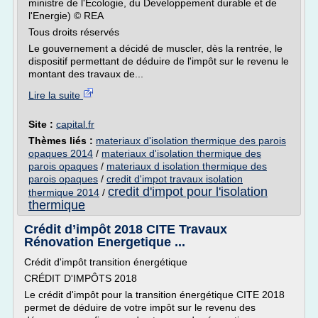
ministre de l'Ecologie, du Developpement durable et de
l'Energie) © REA
Tous droits réservés
Le gouvernement a décidé de muscler, dès la rentrée, le
dispositif permettant de déduire de l'impôt sur le revenu le
montant des travaux de...
Lire la suite
Site :
capital.fr
Thèmes liés :
materiaux d'isolation thermique des parois
opaques 2014
/
materiaux d'isolation thermique des
parois opaques
/
materiaux d isolation thermique des
parois opaques
/
credit d'impot travaux isolation
credit d'impot pour l'isolation
thermique 2014
/
thermique
Crédit d’impôt 2018 CITE Travaux
Rénovation Energetique ...
Crédit d'impôt transition énergétique
CRÉDIT D'IMPÔTS 2018
Le crédit d'impôt pour la transition énergétique CITE 2018
permet de déduire de votre impôt sur le revenu des