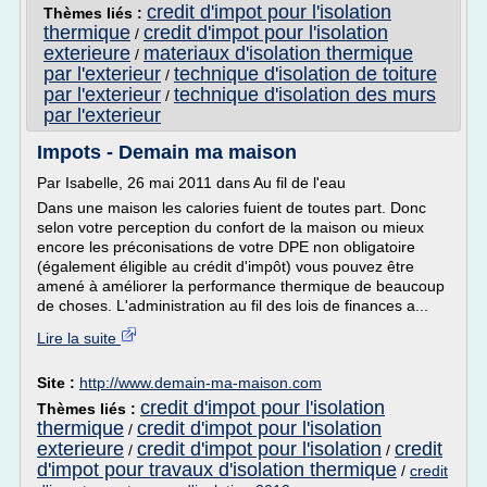
credit d'impot pour l'isolation
Thèmes liés :
thermique
credit d'impot pour l'isolation
/
exterieure
materiaux d'isolation thermique
/
par l'exterieur
technique d'isolation de toiture
/
par l'exterieur
technique d'isolation des murs
/
par l'exterieur
Impots - Demain ma maison
Par Isabelle, 26 mai 2011 dans Au fil de l'eau
Dans une maison les calories fuient de toutes part. Donc
selon votre perception du confort de la maison ou mieux
encore les préconisations de votre DPE non obligatoire
(également éligible au crédit d'impôt) vous pouvez être
amené à améliorer la performance thermique de beaucoup
de choses. L'administration au fil des lois de finances a...
Lire la suite
Site :
http://www.demain-ma-maison.com
credit d'impot pour l'isolation
Thèmes liés :
thermique
credit d'impot pour l'isolation
/
exterieure
credit d'impot pour l'isolation
credit
/
/
d'impot pour travaux d'isolation thermique
/
credit