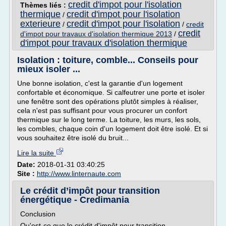
credit d'impot pour l'isolation
Thèmes liés :
thermique
credit d'impot pour l'isolation
/
exterieure
credit d'impot pour l'isolation
/
/
credit
credit
d'impot pour travaux d'isolation thermique 2013
/
d'impot pour travaux d'isolation thermique
Isolation : toiture, comble... Conseils pour
mieux isoler ...
Une bonne isolation, c'est la garantie d'un logement
confortable et économique. Si calfeutrer une porte et isoler
une fenêtre sont des opérations plutôt simples à réaliser,
cela n'est pas suffisant pour vous procurer un confort
thermique sur le long terme. La toiture, les murs, les sols,
les combles, chaque coin d'un logement doit être isolé. Et si
vous souhaitez être isolé du bruit...
Lire la suite
Date:
2018-01-31 03:40:25
Site :
http://www.linternaute.com
Le crédit d’impôt pour transition
énergétique - Credimania
Conclusion
Qu'est-ce que le crédit d'impôt pour transition